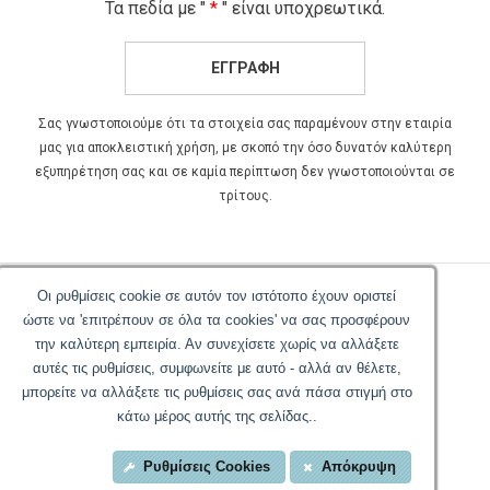
Τα πεδία με "
*
" είναι υποχρεωτικά.
ΕΓΓΡΑΦΗ
Σας γνωστοποιούμε ότι τα στοιχεία σας παραμένουν στην εταιρία
μας για αποκλειστική χρήση, με σκοπό την όσο δυνατόν καλύτερη
εξυπηρέτηση σας και σε καμία περίπτωση δεν γνωστοποιούνται σε
τρίτους.
Οι ρυθμίσεις cookie σε αυτόν τον ιστότοπο έχουν οριστεί
ώστε να 'επιτρέπουν σε όλα τα cookies' να σας προσφέρουν
την καλύτερη εμπειρία. Αν συνεχίσετε χωρίς να αλλάξετε
© 2017 Dictamus Genuine Herbs.
αυτές τις ρυθμίσεις, συμφωνείτε με αυτό - αλλά αν θέλετε,
All rights reserved |
Your Cookies Settings
| Designed and
μπορείτε να αλλάξετε τις ρυθμίσεις σας ανά πάσα στιγμή στο
developed by
Eyewide - Hotel Internet Marketing
κάτω μέρος αυτής της σελίδας..
Ρυθμίσεις Cookies
Απόκρυψη