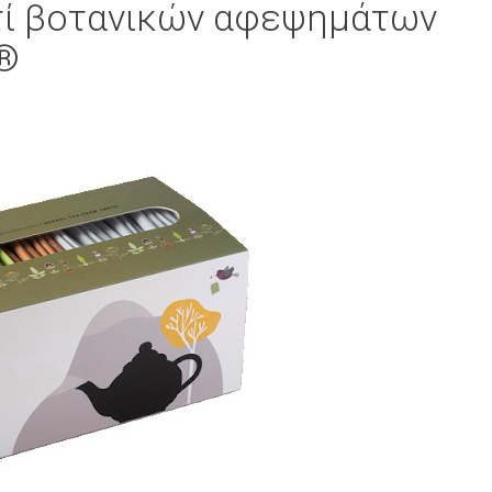
τί βοτανικών αφεψημάτων
 ®